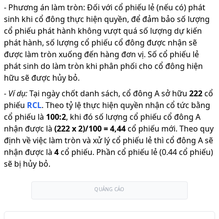
-
Phương án làm tròn: Đối với cổ phiếu lẻ (nếu có) phát
sinh khi cổ đông thực hiện quyền, để đảm bảo số lượng
cổ phiếu phát hành không vượt quá số lượng dự kiến
phát hành, số lượng cổ phiếu cổ đông được nhận sẽ
được làm tròn xuống đến hàng đơn vị. Số cổ phiếu lẻ
phát sinh do làm tròn khi phân phối cho cổ đông hiện
hữu sẽ được hủy bỏ.
-
Ví dụ:
Tại ngày chốt danh sách, cổ đông A sở hữu
222
cổ
phiếu
RCL
.
Theo tỷ lệ thực hiện quyền nhận cổ tức bằng
cổ phiếu là
100
:
2
,
khi đó số lượng cổ phiếu cổ đông A
nhận được là
(
222
x
2
)/
100
=
4,44
cổ phiếu mới
.
Theo quy
định về việc làm tròn và xử lý cổ phiếu lẻ thì cổ đông A sẽ
nhận được là
4
cổ phiếu
.
Phần cổ phiếu lẻ (0.44 cổ phiếu)
sẽ bị hủy bỏ.
QUẢNG CÁO