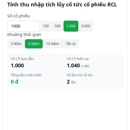
Tính thu nhập tích lũy cổ tức cổ phiếu RCL
Số cổ phiếu
100
500
1.000
5.000
Khoảng thời gian
3 Năm
5 Năm
10 Năm
Tất cả
Số CP ban đầu
Số CP hiện tại
1.000
1.040
(+
40
)
Tổng tiền mặt nhận
Số lần trả cổ tức
0 đ
2
lần