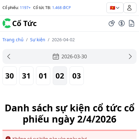
🇻🇳
Cổ phiếu
:
1197+
Cổ tức TB
:
1.468 đ/CP
Cổ Tức
Trang chủ
/
Sự kiện
/
2026-04-02
2026-03-30
30
31
01
02
03
Danh sách sự kiện cổ tức cổ
phiếu ngày 2/4/2026
Info
Không có sự kiện nào vào ngày này!