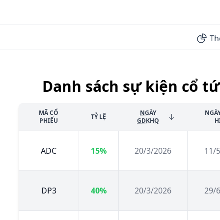
Th
Danh sách sự kiện cổ tứ
MÃ CỔ
NGÀY
NGÀ
TỶ LỆ
PHIẾU
GDKHQ
H
ADC
15%
20/3/2026
11/
DP3
40%
20/3/2026
29/