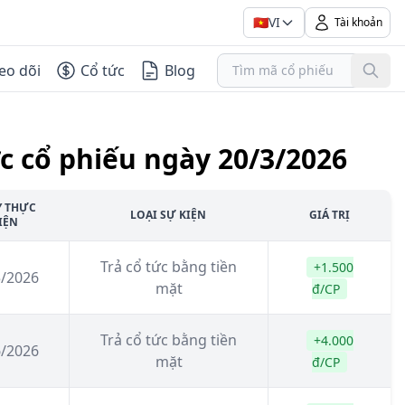
🇻🇳
VI
Tài khoản
eo dõi
Cổ tức
Blog
c cổ phiếu ngày 20/3/2026
Y THỰC
LOẠI SỰ KIỆN
GIÁ TRỊ
IỆN
Trả cổ tức bằng tiền
+1.500
5/2026
mặt
đ/CP
Trả cổ tức bằng tiền
+4.000
6/2026
mặt
đ/CP