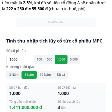
tiền mặt là
2.5
%
,
khi đó số tiền cổ đông A sẽ nhận được
là
222
x
250 đ
=
55.500 đ
(chưa trừ thuế, phí).
QUẢNG CÁO
Tính thu nhập tích lũy cổ tức cổ phiếu MPC
Số cổ phiếu
100
500
1.000
5.000
Khoảng thời gian
3 Năm
5 Năm
10 Năm
Tất cả
Số CP ban đầu
Số CP hiện tại
1.000
1.000
Tổng tiền mặt nhận
Số lần trả cổ tức
1.411.000.000 đ
3
lần