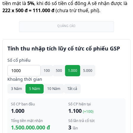
tiền mặt là
5
%
,
khi đó số tiền cổ đông A sẽ nhận được là
222
x
500 đ
=
111.000 đ
(chưa trừ thuế, phí).
QUẢNG CÁO
Tính thu nhập tích lũy cổ tức cổ phiếu GSP
Số cổ phiếu
100
500
1.000
5.000
Khoảng thời gian
3 Năm
5 Năm
10 Năm
Tất cả
Số CP ban đầu
Số CP hiện tại
1.000
1.100
(+
100
)
Tổng tiền mặt nhận
Số lần trả cổ tức
1.500.000.000 đ
3
lần