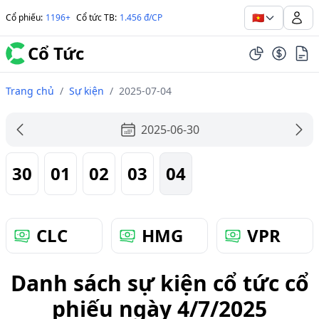
🇻🇳
Cổ phiếu
:
1196+
Cổ tức TB
:
1.456 đ/CP
Cổ Tức
Trang chủ
/
Sự kiện
/
2025-07-04
2025-06-30
30
01
02
03
04
CLC
HMG
VPR
Danh sách sự kiện cổ tức cổ
phiếu ngày 4/7/2025