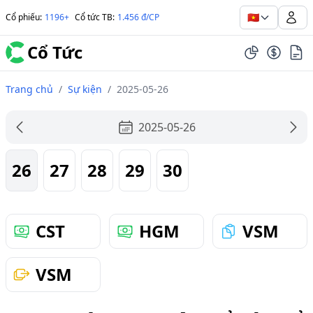
🇻🇳
Cổ phiếu
:
1196+
Cổ tức TB
:
1.456 đ/CP
Cổ Tức
Trang chủ
/
Sự kiện
/
2025-05-26
2025-05-26
26
27
28
29
30
CST
HGM
VSM
VSM