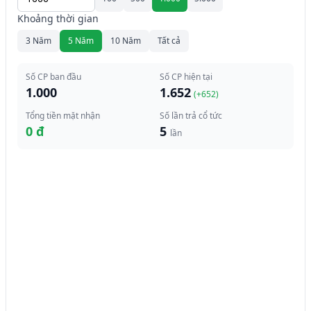
Khoảng thời gian
3 Năm
5 Năm
10 Năm
Tất cả
Số CP ban đầu
Số CP hiện tại
1.000
1.652
(+
652
)
Tổng tiền mặt nhận
Số lần trả cổ tức
0 đ
5
lần