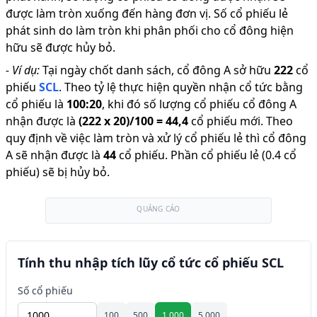
được làm tròn xuống đến hàng đơn vị. Số cổ phiếu lẻ
phát sinh do làm tròn khi phân phối cho cổ đông hiện
hữu sẽ được hủy bỏ.
-
Ví dụ:
Tại ngày chốt danh sách, cổ đông A sở hữu
222
cổ
phiếu
SCL
.
Theo tỷ lệ thực hiện quyền nhận cổ tức bằng
cổ phiếu là
100
:
20
,
khi đó số lượng cổ phiếu cổ đông A
nhận được là
(
222
x
20
)/
100
=
44,4
cổ phiếu mới
.
Theo
quy định về việc làm tròn và xử lý cổ phiếu lẻ thì cổ đông
A sẽ nhận được là
44
cổ phiếu
.
Phần cổ phiếu lẻ (0.4 cổ
phiếu) sẽ bị hủy bỏ.
QUẢNG CÁO
Tính thu nhập tích lũy cổ tức cổ phiếu SCL
Số cổ phiếu
100
500
1.000
5.000