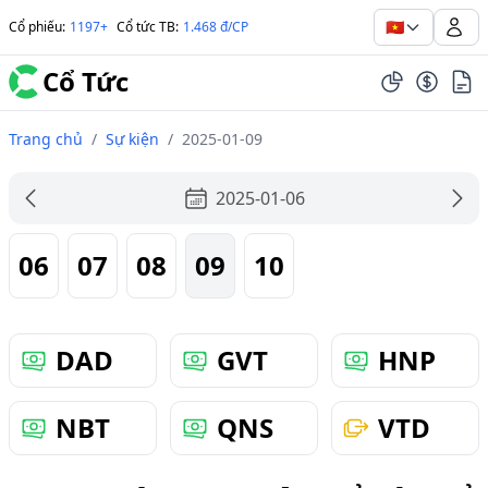
🇻🇳
Cổ phiếu
:
1197+
Cổ tức TB
:
1.468 đ/CP
Cổ Tức
Trang chủ
/
Sự kiện
/
2025-01-09
2025-01-06
06
07
08
09
10
DAD
GVT
HNP
NBT
QNS
VTD