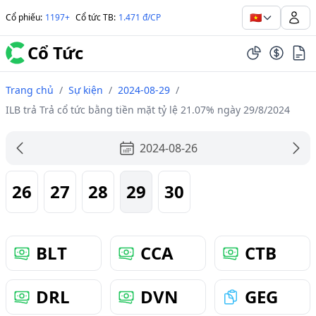
🇻🇳
Cổ phiếu
:
1197+
Cổ tức TB
:
1.471 đ/CP
Cổ Tức
Trang chủ
/
Sự kiện
/
2024-08-29
/
ILB trả Trả cổ tức bằng tiền mặt tỷ lệ 21.07% ngày 29/8/2024
2024-08-26
26
27
28
29
30
BLT
CCA
CTB
DRL
DVN
GEG