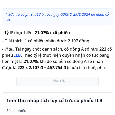
*
Sở hữu cổ phiếu ILB trước ngày GDKHQ 29/8/2024 để nhận cổ
tức
-
Tỷ lệ thực hiện
:
21.07% / cổ phiếu
.
-
Giải thích
:
1 cổ phiếu nhận được 2.107 đồng.
-
Ví dụ:
Tại ngày chốt danh sách, cổ đông A sở hữu
222
cổ
phiếu
ILB
.
Theo tỷ lệ thực hiện quyền nhận cổ tức bằng
tiền mặt là
21.07
%
,
khi đó số tiền cổ đông A sẽ nhận
được là
222
x
2.107 đ
=
467.754 đ
(chưa trừ thuế, phí).
QUẢNG CÁO
Tính thu nhập tích lũy cổ tức cổ phiếu ILB
Số cổ phiếu