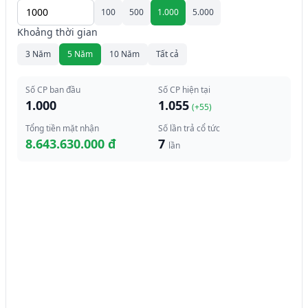
100
500
1.000
5.000
Khoảng thời gian
3 Năm
5 Năm
10 Năm
Tất cả
Số CP ban đầu
Số CP hiện tại
1.000
1.055
(+
55
)
Tổng tiền mặt nhận
Số lần trả cổ tức
8.643.630.000 đ
7
lần