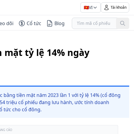
🇻🇳
VI
Tài khoản
eo dõi
Cổ tức
Blog
n mặt tỷ lệ 14% ngày
ức bằng tiền mặt năm 2023 lần 1 với tỷ lệ 14% (cổ đông
,54 triệu cổ phiếu đang lưu hành, ước tính doanh
cổ tức cho cổ đông.
ẢNG CÁO