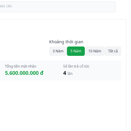
ẢNG CÁO
Khoảng thời gian
3 Năm
5 Năm
10 Năm
Tất cả
Tổng tiền mặt nhận
Số lần trả cổ tức
5.600.000.000 đ
4
lần