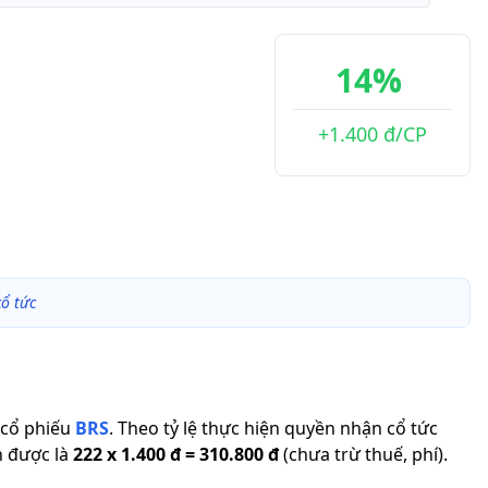
14%
+1.400 đ/CP
ổ tức
cổ phiếu
BRS
.
Theo tỷ lệ thực hiện quyền nhận cổ tức
n được là
222
x
1.400 đ
=
310.800 đ
(chưa trừ thuế, phí).