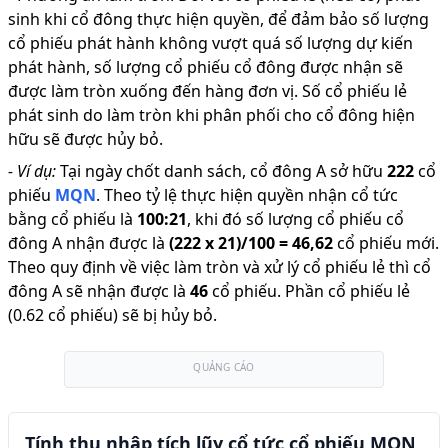
sinh khi cổ đông thực hiện quyền, để đảm bảo số lượng
cổ phiếu phát hành không vượt quá số lượng dự kiến
phát hành, số lượng cổ phiếu cổ đông được nhận sẽ
được làm tròn xuống đến hàng đơn vị. Số cổ phiếu lẻ
phát sinh do làm tròn khi phân phối cho cổ đông hiện
hữu sẽ được hủy bỏ.
-
Ví dụ:
Tại ngày chốt danh sách, cổ đông A sở hữu
222
cổ
phiếu
MQN
.
Theo tỷ lệ thực hiện quyền nhận cổ tức
bằng cổ phiếu là
100
:
21
,
khi đó số lượng cổ phiếu cổ
đông A nhận được là
(
222
x
21
)/
100
=
46,62
cổ phiếu mới
.
Theo quy định về việc làm tròn và xử lý cổ phiếu lẻ thì cổ
đông A sẽ nhận được là
46
cổ phiếu
.
Phần cổ phiếu lẻ
(0.62 cổ phiếu) sẽ bị hủy bỏ.
QUẢNG CÁO
Tính thu nhập tích lũy cổ tức cổ phiếu MQN