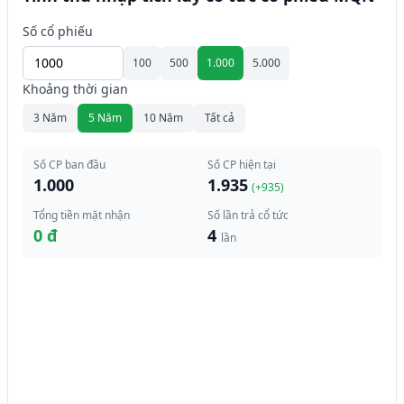
Số cổ phiếu
100
500
1.000
5.000
Khoảng thời gian
3 Năm
5 Năm
10 Năm
Tất cả
Số CP ban đầu
Số CP hiện tại
1.000
1.935
(+
935
)
Tổng tiền mặt nhận
Số lần trả cổ tức
0 đ
4
lần