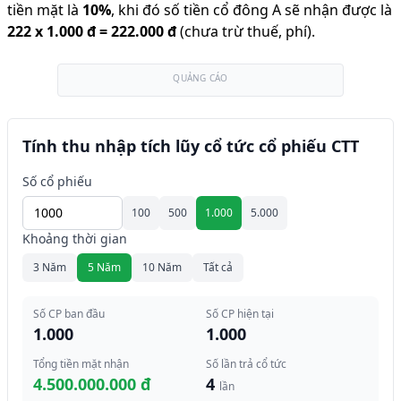
tiền mặt là
10
%
,
khi đó số tiền cổ đông A sẽ nhận được là
222
x
1.000 đ
=
222.000 đ
(chưa trừ thuế, phí).
QUẢNG CÁO
Tính thu nhập tích lũy cổ tức cổ phiếu CTT
Số cổ phiếu
100
500
1.000
5.000
Khoảng thời gian
3 Năm
5 Năm
10 Năm
Tất cả
Số CP ban đầu
Số CP hiện tại
1.000
1.000
Tổng tiền mặt nhận
Số lần trả cổ tức
4.500.000.000 đ
4
lần