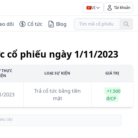
🇻🇳
VI
Tài khoản
eo dõi
Cổ tức
Blog
c cổ phiếu ngày 1/11/2023
Y THỰC
LOẠI SỰ KIỆN
GIÁ TRỊ
IỆN
Trả cổ tức bằng tiền
+1.500
1/2023
mặt
đ/CP
ẢNG CÁO