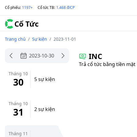
Cổ phiếu
:
1197+
Cổ tức TB
:
1.468 đ/CP
Cổ Tức
Trang chủ
/
Sự kiện
/
2023-11-01
INC
2023-10-30
Trả cổ tức bằng tiền mặt
Tháng 10
30
5 sự kiện
Tháng 10
31
2 sự kiện
Tháng 11