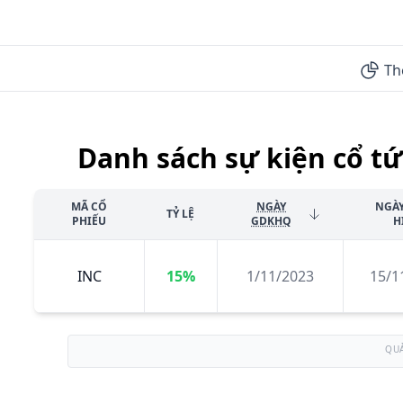
Th
Danh sách sự kiện cổ tứ
MÃ CỔ
NGÀY
NGÀ
TỶ LỆ
PHIẾU
GDKHQ
H
INC
15%
1/11/2023
15/1
QU