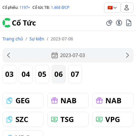
🇻🇳
Cổ phiếu
:
1197+
Cổ tức TB
:
1.468 đ/CP
Cổ Tức
Trang chủ
/
Sự kiện
/
2023-07-06
2023-07-03
03
04
05
06
07
GEG
NAB
NAB
SZC
TSG
VPG