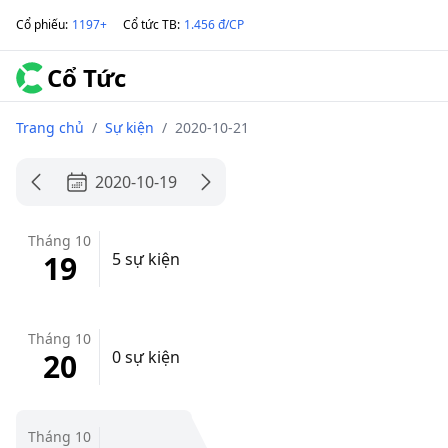
Cổ phiếu
:
1197+
Cổ tức TB
:
1.456 đ/CP
Cổ Tức
Trang chủ
/
Sự kiện
/
2020-10-21
2020-10-19
Tháng 10
19
5 sự kiện
Tháng 10
20
0 sự kiện
Tháng 10