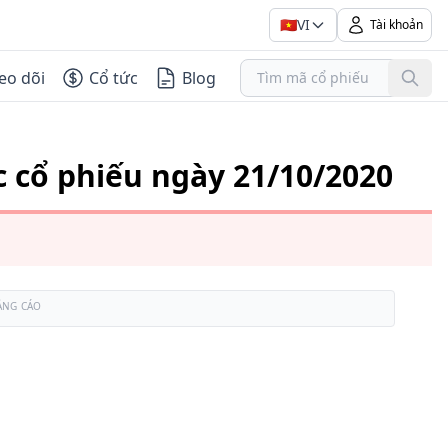
🇻🇳
VI
Tài khoản
eo dõi
Cổ tức
Blog
c cổ phiếu ngày 21/10/2020
ẢNG CÁO