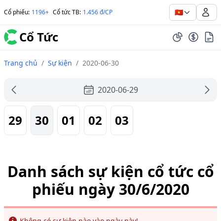
🇻🇳
Cổ phiếu
:
1196+
Cổ tức TB
:
1.456 đ/CP
Cổ Tức
Trang chủ
/
Sự kiện
/
2020-06-30
2020-06-29
29
30
01
02
03
Danh sách sự kiện cổ tức cổ
phiếu ngày 30/6/2020
Info
Không có sự kiện nào vào ngày này!