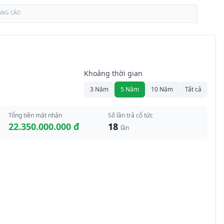
ẢNG CÁO
Khoảng thời gian
3 Năm
5 Năm
10 Năm
Tất cả
Tổng tiền mặt nhận
Số lần trả cổ tức
22.350.000.000 đ
18
lần