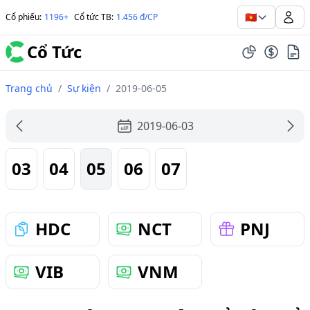
🇻🇳
Cổ phiếu
:
1196+
Cổ tức TB
:
1.456 đ/CP
Cổ Tức
Trang chủ
/
Sự kiện
/
2019-06-05
2019-06-03
03
04
05
06
07
HDC
NCT
PNJ
VIB
VNM