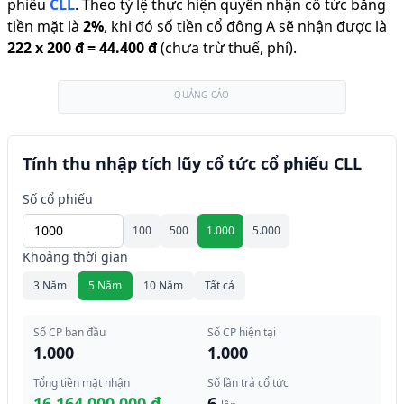
phiếu
CLL
.
Theo tỷ lệ thực hiện quyền nhận cổ tức bằng
tiền mặt là
2
%
,
khi đó số tiền cổ đông A sẽ nhận được là
222
x
200 đ
=
44.400 đ
(chưa trừ thuế, phí).
QUẢNG CÁO
Tính thu nhập tích lũy cổ tức cổ phiếu CLL
Số cổ phiếu
100
500
1.000
5.000
Khoảng thời gian
3 Năm
5 Năm
10 Năm
Tất cả
Số CP ban đầu
Số CP hiện tại
1.000
1.000
Tổng tiền mặt nhận
Số lần trả cổ tức
16.164.000.000 đ
6