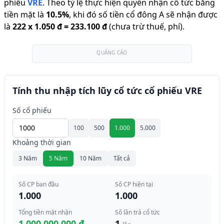
phiếu
VRE
.
Theo tỷ lệ thực hiện quyền nhận cổ tức bằng
tiền mặt là
10.5
%
,
khi đó số tiền cổ đông A sẽ nhận được
là
222
x
1.050 đ
=
233.100 đ
(chưa trừ thuế, phí).
QUẢNG CÁO
Tính thu nhập tích lũy cổ tức cổ phiếu VRE
Số cổ phiếu
100
500
1.000
5.000
Khoảng thời gian
3 Năm
5 Năm
10 Năm
Tất cả
Số CP ban đầu
Số CP hiện tại
1.000
1.000
Tổng tiền mặt nhận
Số lần trả cổ tức
1.000.000.000 đ
1