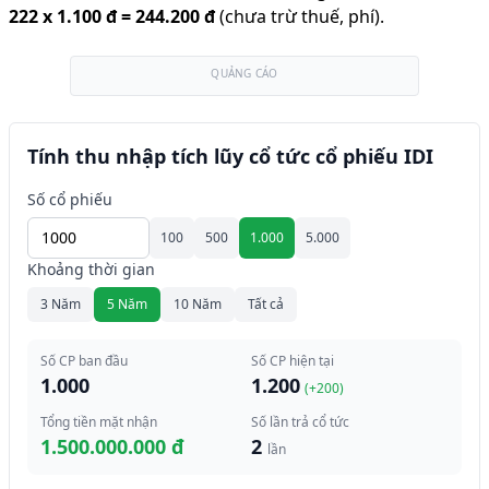
222
x
1.100 đ
=
244.200 đ
(chưa trừ thuế, phí).
QUẢNG CÁO
Tính thu nhập tích lũy cổ tức cổ phiếu IDI
Số cổ phiếu
100
500
1.000
5.000
Khoảng thời gian
3 Năm
5 Năm
10 Năm
Tất cả
Số CP ban đầu
Số CP hiện tại
1.000
1.200
(+
200
)
Tổng tiền mặt nhận
Số lần trả cổ tức
1.500.000.000 đ
2
lần