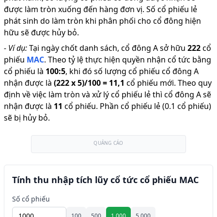
được làm tròn xuống đến hàng đơn vị. Số cổ phiếu lẻ
phát sinh do làm tròn khi phân phối cho cổ đông hiện
hữu sẽ được hủy bỏ.
-
Ví dụ:
Tại ngày chốt danh sách, cổ đông A sở hữu
222
cổ
phiếu
MAC
.
Theo tỷ lệ thực hiện quyền nhận cổ tức bằng
cổ phiếu là
100
:
5
,
khi đó số lượng cổ phiếu cổ đông A
nhận được là
(
222
x
5
)/
100
=
11,1
cổ phiếu mới
.
Theo quy
định về việc làm tròn và xử lý cổ phiếu lẻ thì cổ đông A sẽ
nhận được là
11
cổ phiếu
.
Phần cổ phiếu lẻ (0.1 cổ phiếu)
sẽ bị hủy bỏ.
QUẢNG CÁO
Tính thu nhập tích lũy cổ tức cổ phiếu MAC
Số cổ phiếu
100
500
1.000
5.000