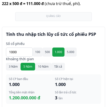
222
x
500 đ
=
111.000 đ
(chưa trừ thuế, phí).
QUẢNG CÁO
Tính thu nhập tích lũy cổ tức cổ phiếu PSP
Số cổ phiếu
100
500
1.000
5.000
Khoảng thời gian
3 Năm
5 Năm
10 Năm
Tất cả
Số CP ban đầu
Số CP hiện tại
1.000
1.000
Tổng tiền mặt nhận
Số lần trả cổ tức
1.200.000.000 đ
3
lần