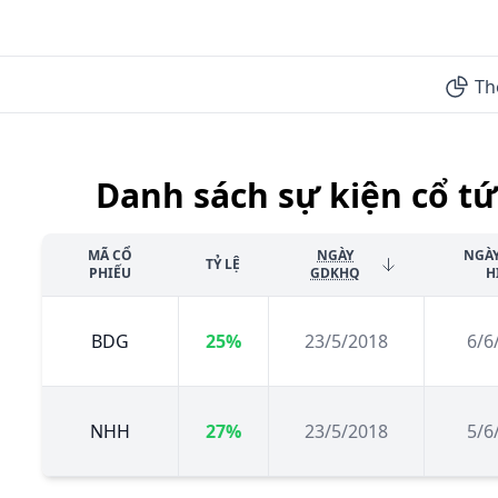
Th
Danh sách sự kiện cổ tứ
MÃ CỔ
NGÀY
NGÀ
TỶ LỆ
PHIẾU
GDKHQ
H
BDG
25%
23/5/2018
6/6
NHH
27%
23/5/2018
5/6