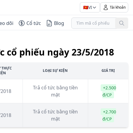
🇻🇳
VI
Tài khoản
eo dõi
Cổ tức
Blog
c cổ phiếu ngày 23/5/2018
Y THỰC
LOẠI SỰ KIỆN
GIÁ TRỊ
IỆN
Trả cổ tức bằng tiền
+2.500
/2018
mặt
đ/CP
Trả cổ tức bằng tiền
+2.700
/2018
mặt
đ/CP