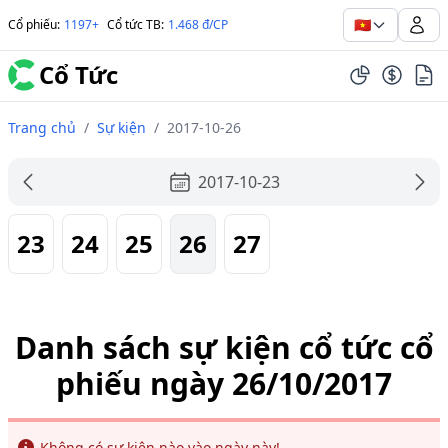
🇻🇳
Cổ phiếu
:
1197+
Cổ tức TB
:
1.468 đ/CP
Cổ Tức
Trang chủ
/
Sự kiện
/
2017-10-26
2017-10-23
23
24
25
26
27
Danh sách sự kiện cổ tức cổ
phiếu ngày 26/10/2017
Info
Không có sự kiện nào vào ngày này!