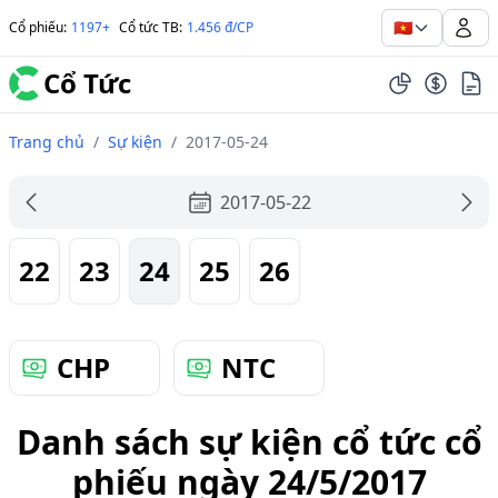
🇻🇳
Cổ phiếu
:
1197+
Cổ tức TB
:
1.456 đ/CP
Cổ Tức
Trang chủ
/
Sự kiện
/
2017-05-24
2017-05-22
22
23
24
25
26
CHP
NTC
Danh sách sự kiện cổ tức cổ
phiếu ngày 24/5/2017