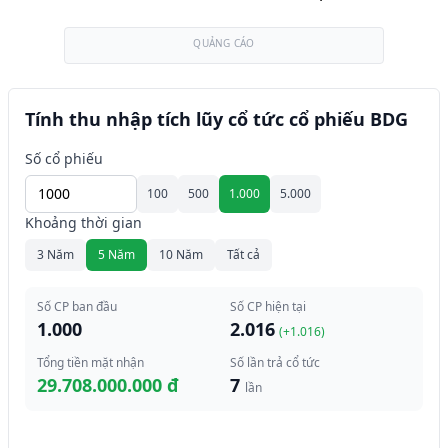
QUẢNG CÁO
Tính thu nhập tích lũy cổ tức cổ phiếu BDG
Số cổ phiếu
100
500
1.000
5.000
Khoảng thời gian
3 Năm
5 Năm
10 Năm
Tất cả
Số CP ban đầu
Số CP hiện tại
1.000
2.016
(+
1.016
)
Tổng tiền mặt nhận
Số lần trả cổ tức
29.708.000.000 đ
7
lần