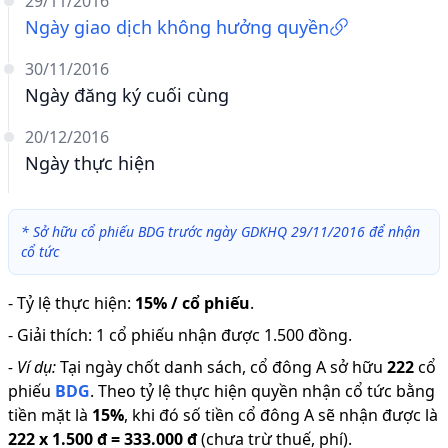
29/11/2016
Ngày giao dịch không hưởng quyền
30/11/2016
Ngày đăng ký cuối cùng
20/12/2016
Ngày thực hiện
*
Sở hữu cổ phiếu BDG trước ngày GDKHQ 29/11/2016 để nhận
cổ tức
-
Tỷ lệ thực hiện
:
15% / cổ phiếu
.
-
Giải thích
:
1 cổ phiếu nhận được 1.500 đồng.
-
Ví dụ:
Tại ngày chốt danh sách, cổ đông A sở hữu
222
cổ
phiếu
BDG
.
Theo tỷ lệ thực hiện quyền nhận cổ tức bằng
tiền mặt là
15
%
,
khi đó số tiền cổ đông A sẽ nhận được là
222
x
1.500 đ
=
333.000 đ
(chưa trừ thuế, phí).