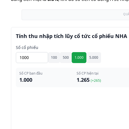
QU
Tính thu nhập tích lũy cổ tức cổ phiếu NHA
Số cổ phiếu
100
500
1.000
5.000
Số CP ban đầu
Số CP hiện tại
1.000
1.265
(+
265
)