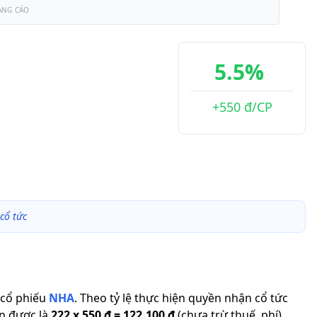
ẢNG CÁO
5.5%
+550 đ/CP
cổ tức
cổ phiếu
NHA
.
Theo tỷ lệ thực hiện quyền nhận cổ tức
n được là
222
x
550 đ
=
122.100 đ
(chưa trừ thuế, phí).