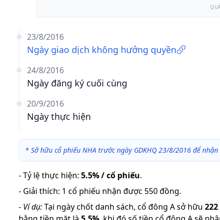
QU
23/8/2016
Ngày giao dịch không hưởng quyền
24/8/2016
Ngày đăng ký cuối cùng
20/9/2016
Ngày thực hiện
*
Sở hữu cổ phiếu NHA trước ngày GDKHQ 23/8/2016 để nhận 
-
Tỷ lệ thực hiện
:
5.5% / cổ phiếu
.
-
Giải thích
:
1 cổ phiếu nhận được 550 đồng.
-
Ví dụ:
Tại ngày chốt danh sách, cổ đông A sở hữu
222
bằng tiền mặt là
5.5
%
,
khi đó số tiền cổ đông A sẽ nhậ