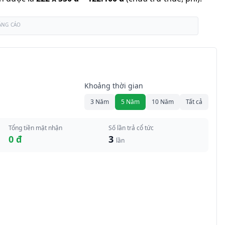
ẢNG CÁO
Khoảng thời gian
3 Năm
5 Năm
10 Năm
Tất cả
Tổng tiền mặt nhận
Số lần trả cổ tức
0 đ
3
lần