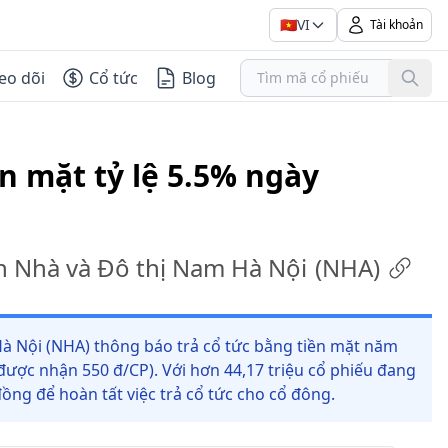
🇻🇳
VI
Tài khoản
eo dõi
Cổ tức
Blog
ền mặt tỷ lệ 5.5% ngày
ển Nhà và Đô thị Nam Hà Nội
(
NHA
)
Hà Nội (NHA) thông báo trả cổ tức bằng tiền mặt năm
 được nhận 550 đ/CP). Với hơn 44,17 triệu cổ phiếu đang
đồng để hoàn tất việc trả cổ tức cho cổ đông.