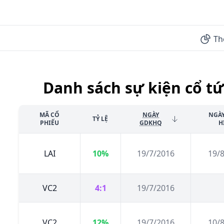
Th
Danh sách sự kiện cổ tứ
MÃ CỔ
NGÀY
NGÀ
TỶ LỆ
PHIẾU
GDKHQ
H
LAI
10%
19/7/2016
19/
VC2
4:1
19/7/2016
VC2
12%
19/7/2016
10/