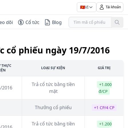
🇻🇳
VI
Tài khoản
eo dõi
Cổ tức
Blog
c cổ phiếu ngày 19/7/2016
Y THỰC
LOẠI SỰ KIỆN
GIÁ TRỊ
IỆN
Trả cổ tức bằng tiền
+1.000
8/2016
mặt
đ/CP
Thưởng cổ phiếu
+1 CP/4 CP
Trả cổ tức bằng tiền
+1.200
8/2016