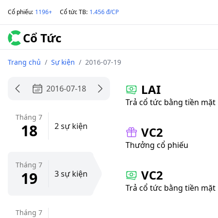
Cổ phiếu
:
1196+
Cổ tức TB
:
1.456 đ/CP
Cổ Tức
Trang chủ
/
Sự kiện
/
2016-07-19
LAI
2016-07-18
Trả cổ tức bằng tiền mặt
Tháng 7
18
2 sự kiện
VC2
Thưởng cổ phiếu
Tháng 7
VC2
19
3 sự kiện
Trả cổ tức bằng tiền mặt
Tháng 7