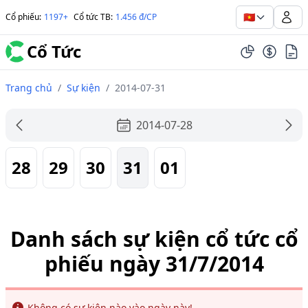
🇻🇳
Cổ phiếu
:
1197+
Cổ tức TB
:
1.456 đ/CP
Cổ Tức
Trang chủ
/
Sự kiện
/
2014-07-31
2014-07-28
28
29
30
31
01
Danh sách sự kiện cổ tức cổ
phiếu ngày 31/7/2014
Info
Không có sự kiện nào vào ngày này!