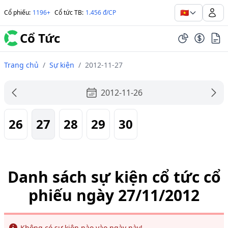
🇻🇳
Cổ phiếu
:
1196+
Cổ tức TB
:
1.456 đ/CP
Cổ Tức
Trang chủ
/
Sự kiện
/
2012-11-27
2012-11-26
26
27
28
29
30
Danh sách sự kiện cổ tức cổ
phiếu ngày 27/11/2012
Info
Không có sự kiện nào vào ngày này!