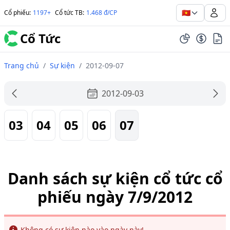
🇻🇳
Cổ phiếu
:
1197+
Cổ tức TB
:
1.468 đ/CP
Cổ Tức
Trang chủ
/
Sự kiện
/
2012-09-07
2012-09-03
03
04
05
06
07
Danh sách sự kiện cổ tức cổ
phiếu ngày 7/9/2012
Info
Không có sự kiện nào vào ngày này!