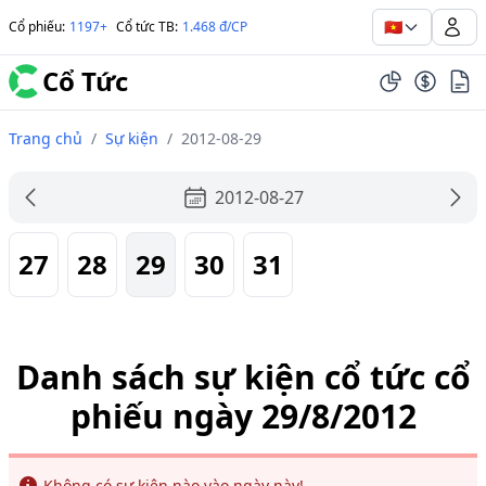
🇻🇳
Cổ phiếu
:
1197+
Cổ tức TB
:
1.468 đ/CP
Cổ Tức
Trang chủ
/
Sự kiện
/
2012-08-29
2012-08-27
27
28
29
30
31
Danh sách sự kiện cổ tức cổ
phiếu ngày 29/8/2012
Info
Không có sự kiện nào vào ngày này!