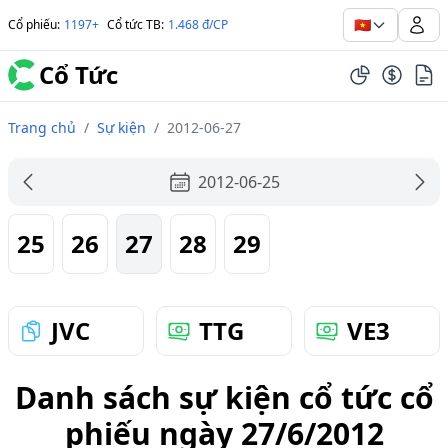
🇻🇳
Cổ phiếu
:
1197+
Cổ tức TB
:
1.468 đ/CP
Cổ Tức
Trang chủ
/
Sự kiện
/
2012-06-27
2012-06-25
25
26
27
28
29
JVC
TTG
VE3
Danh sách sự kiện cổ tức cổ
phiếu ngày 27/6/2012