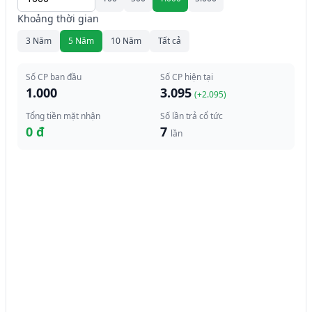
Khoảng thời gian
3 Năm
5 Năm
10 Năm
Tất cả
Số CP ban đầu
Số CP hiện tại
1.000
3.095
(+
2.095
)
Tổng tiền mặt nhận
Số lần trả cổ tức
0 đ
7
lần