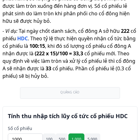
được làm tròn xuống đến hàng đơn vị. Số cổ phiếu lẻ
phát sinh do làm tròn khi phân phối cho cổ đông hiện
hữu sẽ được hủy bỏ.
-
Ví dụ:
Tại ngày chốt danh sách, cổ đông A sở hữu
222
cổ
phiếu
HDC
.
Theo tỷ lệ thực hiện quyền nhận cổ tức bằng
cổ phiếu là
100
:
15
,
khi đó số lượng cổ phiếu cổ đông A
nhận được là
(
222
x
15
)/
100
=
33,3
cổ phiếu mới
.
Theo
quy định về việc làm tròn và xử lý cổ phiếu lẻ thì cổ đông
A sẽ nhận được là
33
cổ phiếu
.
Phần cổ phiếu lẻ (0.3 cổ
phiếu) sẽ bị hủy bỏ.
QUẢNG CÁO
Tính thu nhập tích lũy cổ tức cổ phiếu HDC
Số cổ phiếu
100
500
1.000
5.000