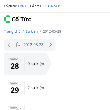
Cổ phiếu
:
1197+
Cổ tức TB
:
1.456 đ/CP
Cổ Tức
Trang chủ
/
Sự kiện
/
2012-05-28
2012-05-28
Tháng 5
28
0 sự kiện
Tháng 5
29
2 sự kiện
Tháng 5