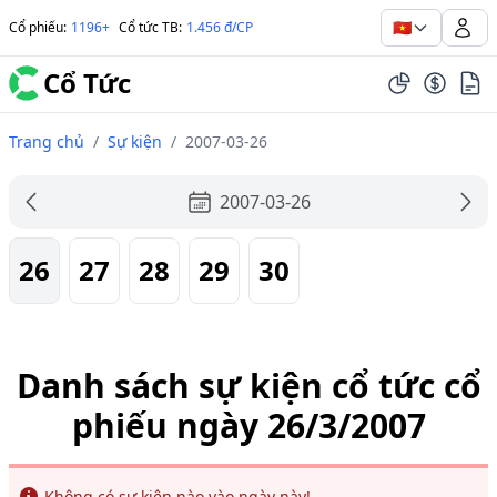
🇻🇳
Cổ phiếu
:
1196+
Cổ tức TB
:
1.456 đ/CP
Cổ Tức
Trang chủ
/
Sự kiện
/
2007-03-26
2007-03-26
26
27
28
29
30
Danh sách sự kiện cổ tức cổ
phiếu ngày 26/3/2007
Info
Không có sự kiện nào vào ngày này!