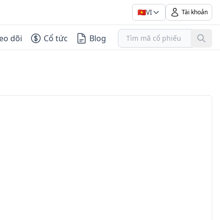
🇻🇳
VI
Tài khoản
eo dõi
Cổ tức
Blog