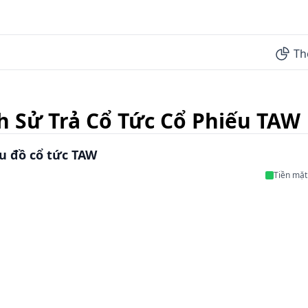
Th
h Sử Trả Cổ Tức Cổ Phiếu TAW
u đồ cổ tức TAW
Tiền mặt