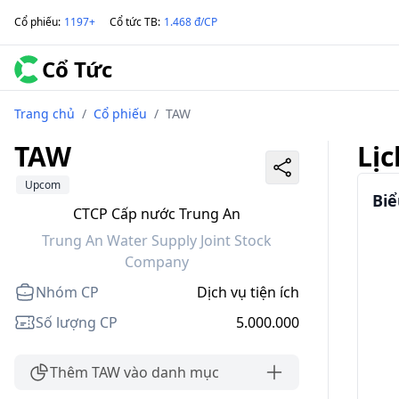
Cổ phiếu
:
1197+
Cổ tức TB
:
1.468 đ/CP
Cổ Tức
Trang chủ
/
Cổ phiếu
/
TAW
TAW
Lịc
Upcom
Biể
CTCP Cấp nước Trung An
Trung An Water Supply Joint Stock
Company
Nhóm CP
Dịch vụ tiện ích
Số lượng CP
5.000.000
Thêm TAW vào danh mục