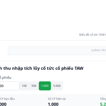
Biểu đồ cổ tức TAW
QUẢNG CÁO
h thu nhập tích lũy cổ tức cổ phiếu TAW
ổ phiếu
100
500
1.000
5.000
 CP ban đầu
Số CP hiện tại
Tổng
000
1.000
5.