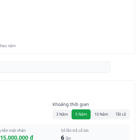
 theo năm
Khoảng thời gian
3 Năm
5 Năm
10 Năm
Tất cả
 tiền mặt nhận
Số lần trả cổ tức
215.000.000 đ
6
lần