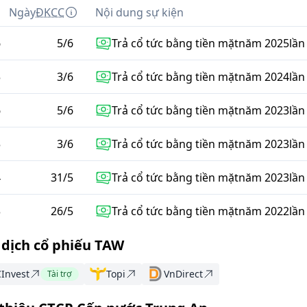
m
Ngày
ĐKCC
Nội dung sự kiện
6
5
/
6
Trả cổ tức bằng tiền mặt
năm
2025
lần
5
3
/
6
Trả cổ tức bằng tiền mặt
năm
2024
lần
6
5
/
6
Trả cổ tức bằng tiền mặt
năm
2023
lần
5
3
/
6
Trả cổ tức bằng tiền mặt
năm
2023
lần
4
31
/
5
Trả cổ tức bằng tiền mặt
năm
2023
lần
3
26
/
5
Trả cổ tức bằng tiền mặt
năm
2022
lần
 dịch cổ phiếu TAW
Invest
Topi
VnDirect
Tài trợ