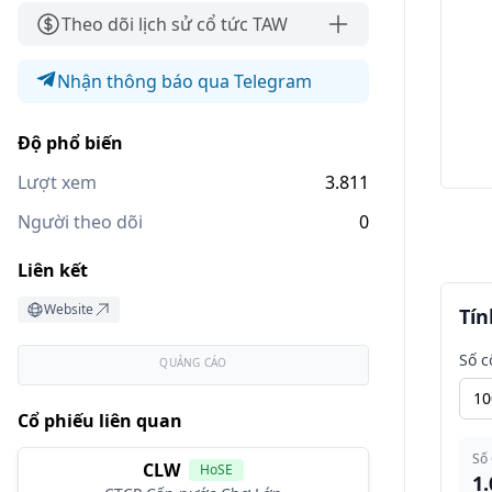
Theo dõi lịch sử cổ tức TAW
Nhận thông báo qua Telegram
Độ phổ biến
Lượt xem
3.811
Người theo dõi
0
Liên kết
Website
Tín
Số c
QUẢNG CÁO
Cổ phiếu liên quan
Số
CLW
HoSE
1.