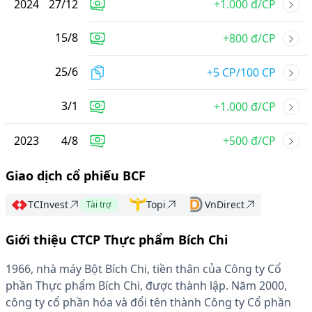
2024
27
/
12
+1.000 đ/CP
15
/
8
+800 đ/CP
25
/
6
+5 CP/100 CP
3
/
1
+1.000 đ/CP
2023
4
/
8
+500 đ/CP
Giao dịch cổ phiếu BCF
TCInvest
Topi
VnDirect
Tài trợ
Giới thiệu CTCP Thực phẩm Bích Chi
1966, nhà máy Bột Bích Chi, tiền thân của Công ty Cổ
phần Thực phẩm Bích Chi, được thành lập. Năm 2000,
công ty cổ phần hóa và đổi tên thành Công ty Cổ phần