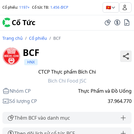
🇻🇳
Cổ phiếu
:
1197+
Cổ tức TB
:
1.456 đ/CP
Cổ Tức
Trang chủ
/
Cổ phiếu
/
BCF
BCF
HNX
CTCP Thực phẩm Bích Chi
Bich Chi Food JSC
Nhóm CP
Thực Phẩm và Đồ Uống
Số lượng CP
37.964.770
Thêm BCF vào danh mục
Theo dõi lịch sử cổ tức BCF