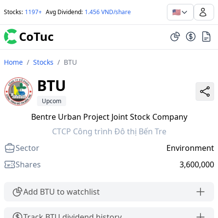
🇺🇸
Stocks
:
1197+
Avg Dividend
:
1.456 VND/share
CoTuc
Home
/
Stocks
/
BTU
BTU
Upcom
Bentre Urban Project Joint Stock Company
CTCP Công trình Đô thị Bến Tre
Sector
Environment
Shares
3,600,000
Add BTU to watchlist
Track BTU dividend history