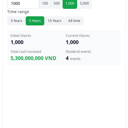
100
500
1,000
5,000
Time range
3 Years
5 Years
10 Years
All time
Initial shares
Current shares
1,000
1,000
Total cash received
Dividend events
5,300,000,000 VND
4
events