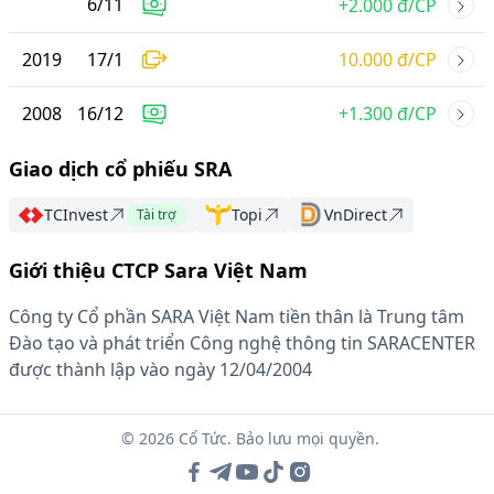
6
/
11
+2.000 đ/CP
2019
17
/
1
10.000 đ/CP
2008
16
/
12
+1.300 đ/CP
Giao dịch cổ phiếu SRA
TCInvest
Topi
VnDirect
Tài trợ
Giới thiệu CTCP Sara Việt Nam
Công ty Cổ phần SARA Việt Nam tiền thân là Trung tâm
Đào tạo và phát triển Công nghệ thông tin SARACENTER
được thành lập vào ngày 12/04/2004
© 2026 Cổ Tức. Bảo lưu mọi quyền.