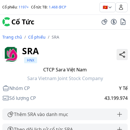
🇻🇳
Cổ phiếu
:
1197+
Cổ tức TB
:
1.468 đ/CP
Cổ Tức
Trang chủ
/
Cổ phiếu
/
SRA
SRA
HNX
CTCP Sara Việt Nam
Sara Vietnam Joint Stock Company
Nhóm CP
Y Tế
Số lượng CP
43.199.974
Thêm SRA vào danh mục
Theo dõi lịch sử cổ tức SRA