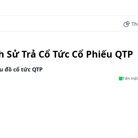
Th
h Sử Trả Cổ Tức Cổ Phiếu QTP
u đồ cổ tức QTP
Tiền mặt