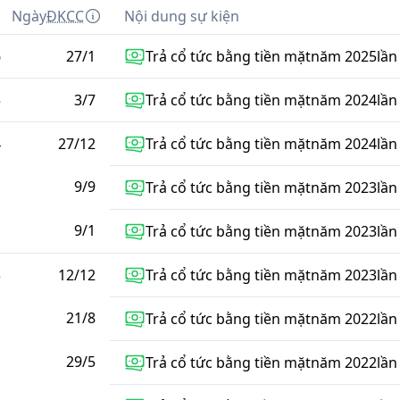
m
Ngày
ĐKCC
Nội dung sự kiện
6
27
/
1
Trả cổ tức bằng tiền mặt
năm
2025
lần
5
3
/
7
Trả cổ tức bằng tiền mặt
năm
2024
lần
4
27
/
12
Trả cổ tức bằng tiền mặt
năm
2024
lần
9
/
9
Trả cổ tức bằng tiền mặt
năm
2023
lần
9
/
1
Trả cổ tức bằng tiền mặt
năm
2023
lần
3
12
/
12
Trả cổ tức bằng tiền mặt
năm
2023
lần
21
/
8
Trả cổ tức bằng tiền mặt
năm
2022
lần
29
/
5
Trả cổ tức bằng tiền mặt
năm
2022
lần