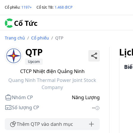
Cổ phiếu
:
1197+
Cổ tức TB
:
1.468 đ/CP
Cổ Tức
Trang chủ
/
Cổ phiếu
/
QTP
QTP
Lịc
Upcom
Biể
CTCP Nhiệt điện Quảng Ninh
Quang Ninh Thermal Power Joint Stock
Company
Nhóm CP
Năng Lượng
Số lượng CP
--
Thêm QTP vào danh mục