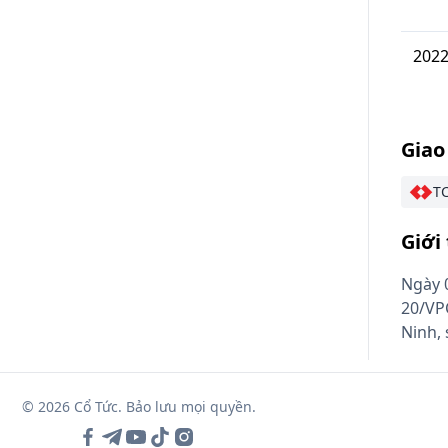
202
Giao
TC
Giới
Ngày 
20/VP
Ninh, 
© 2026 Cổ Tức. Bảo lưu mọi quyền.