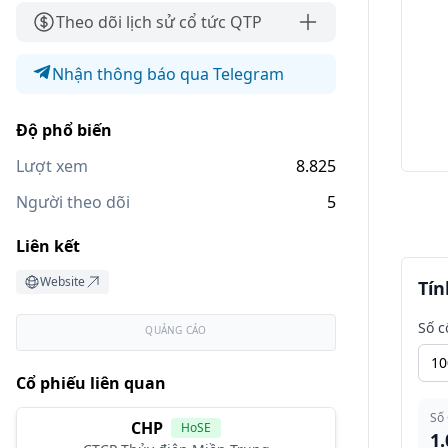
Theo dõi lịch sử cổ tức QTP
Nhận thông báo qua Telegram
Độ phổ biến
Lượt xem
8.825
Người theo dõi
5
Liên kết
Website
Tín
Số c
QUẢNG CÁO
Cổ phiếu liên quan
Số
CHP
HoSE
1.