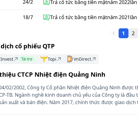
24
/
2
Trả cổ tức bằng tiền mặt
năm
2022
lần
2
18
/
7
Trả cổ tức bằng tiền mặt
năm
2021
lần
1
2
 dịch cổ phiếu QTP
Invest
Topi
VnDirect
Tài trợ
 thiệu CTCP Nhiệt điện Quảng Ninh
04/02/2002, Công ty Cổ phần Nhiệt điện Quảng Ninh được t
CP-TB. Ngành nghề kinh doanh chủ yếu của Công ty là đầu 
sản xuất và bán điện. Năm 2017, chính thức được giao dịch