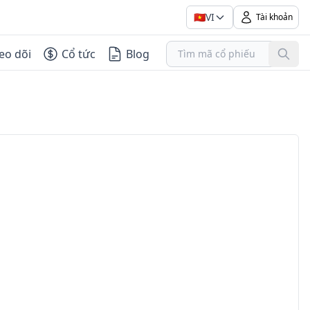
🇻🇳
VI
Tài khoản
eo dõi
Cổ tức
Blog