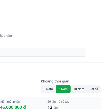
 theo năm
Khoảng thời gian
3 Năm
5 Năm
10 Năm
Tất cả
 tiền mặt nhận
Số lần trả cổ tức
546.000.000 đ
12
lần