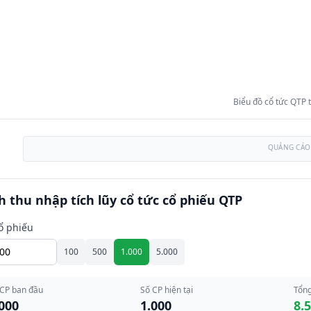
Biểu đồ cổ tức QTP
QUẢNG CÁO
h thu nhập tích lũy cổ tức cổ phiếu QTP
ổ phiếu
100
500
1.000
5.000
 CP ban đầu
Số CP hiện tại
Tổng
000
1.000
8.