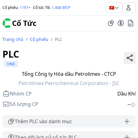
🇻🇳
Cổ phiếu
:
1197+
Cổ tức TB
:
1.468 đ/CP
Cổ Tức
Trang chủ
/
Cổ phiếu
/
PLC
PLC
HNX
Tổng Công ty Hóa dầu Petrolimex - CTCP
Petrolimex Petrochemical Corporation - JSC
Nhóm CP
Dầu Khí
Số lượng CP
--
Thêm PLC vào danh mục
Theo dõi lịch sử cổ tức PLC