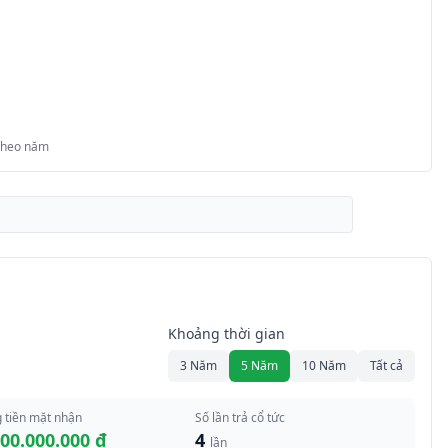
 theo năm
Khoảng thời gian
3 Năm
5 Năm
10 Năm
Tất cả
 tiền mặt nhận
Số lần trả cổ tức
000.000.000 đ
4
lần