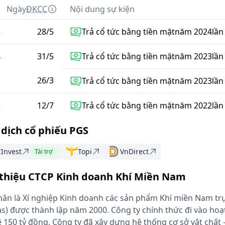
m
Ngày
ĐKCC
Nội dung sự kiện
5
28
/
5
Trả cổ tức bằng tiền mặt
năm
2024
lần
4
31
/
5
Trả cổ tức bằng tiền mặt
năm
2023
lần
26
/
3
Trả cổ tức bằng tiền mặt
năm
2023
lần
3
12
/
7
Trả cổ tức bằng tiền mặt
năm
2022
lần
 dịch cổ phiếu PGS
Invest
Topi
VnDirect
Tài trợ
 thiệu CTCP Kinh doanh Khí Miền Nam
thân là Xí nghiệp Kinh doanh các sản phẩm Khí miền Nam tr
as) được thành lập năm 2000. Công ty chính thức đi vào ho
ệ 150 tỷ đồng. Công ty đã xây dựng hệ thống cơ sở vật chất