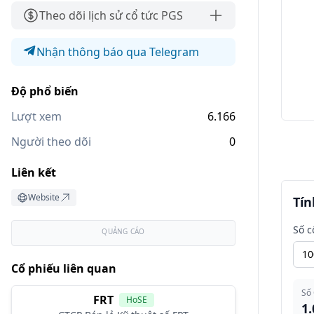
Theo dõi lịch sử cổ tức PGS
Nhận thông báo qua Telegram
Độ phổ biến
Lượt xem
6.166
Người theo dõi
0
Liên kết
Website
Tín
Số c
QUẢNG CÁO
Cổ phiếu liên quan
Số
FRT
HoSE
1.