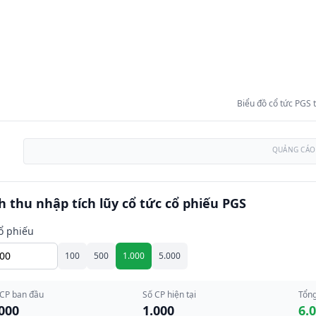
Biểu đồ cổ tức PGS
QUẢNG CÁO
h thu nhập tích lũy cổ tức cổ phiếu PGS
ổ phiếu
100
500
1.000
5.000
 CP ban đầu
Số CP hiện tại
Tổng
000
1.000
6.