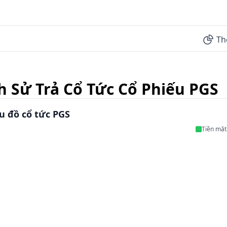
Th
h Sử Trả Cổ Tức Cổ Phiếu PGS
u đồ cổ tức PGS
Tiền mặt