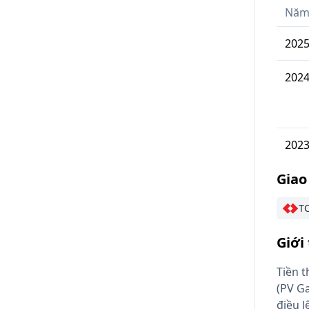
Nă
202
202
202
Giao
TC
Giới
Tiền 
(PV G
điều l