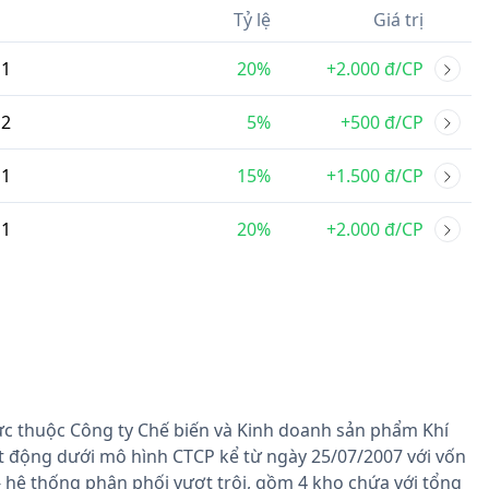
Tỷ lệ
Giá trị
1
20%
+2.000 đ/CP
2
5%
+500 đ/CP
1
15%
+1.500 đ/CP
1
20%
+2.000 đ/CP
ực thuộc Công ty Chế biến và Kinh doanh sản phẩm Khí
ạt động dưới mô hình CTCP kể từ ngày 25/07/2007 với vốn
 - hệ thống phân phối vượt trội, gồm 4 kho chứa với tổng