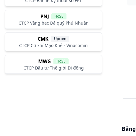
CTCP Bán lẻ Kỹ thuật số FPT
PNJ
HoSE
CTCP Vàng bạc Đá quý Phú Nhuận
CMK
Upcom
CTCP Cơ khí Mạo Khê - Vinacomin
MWG
HoSE
CTCP Đầu tư Thế giới Di động
Bảng