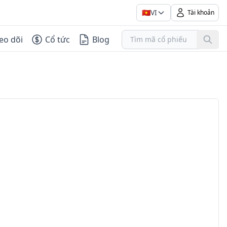
🇻🇳
VI
Tài khoản
eo dõi
Cổ tức
Blog