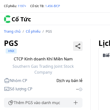
Cổ phiếu
:
1197+
Cổ tức TB
:
1.456 đ/CP
Cổ Tức
Trang chủ
/
Cổ phiếu
/
PGS
PGS
Lịc
HNX
Biể
CTCP Kinh doanh Khí Miền Nam
Southern Gas Trading Joint Stock
Company
Nhóm CP
Dịch vụ bán lẻ
Số lượng CP
--
Thêm PGS vào danh mục