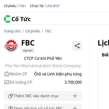
Cổ phiếu
:
1196+
Cổ tức TB
:
1.456 đ/CP
Cổ Tức
Trang chủ
/
Cổ phiếu
/
FBC
FBC
Lịc
Upcom
Biể
CTCP Cơ khí Phổ Yên
Pho Yen Mechanical Joint Stock Company
Nhóm CP
Ôtô và Linh kiện phụ tùng
Số lượng CP
3.700.000
Thêm FBC vào danh mục
Theo dõi lịch sử cổ tức FBC