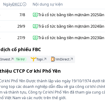
m
Ngày
ĐKCC
Nội dung sự kiện
6
7
/
8
Trả cổ tức bằng tiền mặt
năm
2025
lần
5
29
/
9
Trả cổ tức bằng tiền mặt
năm
2024
lần
4
27
/
9
Trả cổ tức bằng tiền mặt
năm
2023
lần
 dịch cổ phiếu FBC
Invest
Topi
VnDirect
Tài trợ
 thiệu CTCP Cơ khí Phổ Yên
Cơ khí Phổ Yên Được thành lập vào ngày 19/10/1974 dưới tê
ong top các doanh nghiệp dẫn đầu về gia công cơ khí chính
 và thành tựu, Công ty Cơ khí Phổ Yên đã tham gia cung cấ
hổ Việt Nam và các nước trên thế giới.