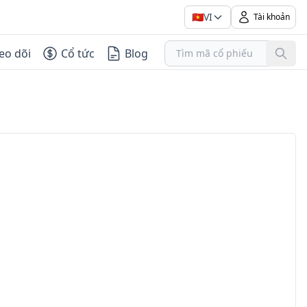
🇻🇳
VI
Tài khoản
eo dõi
Cổ tức
Blog