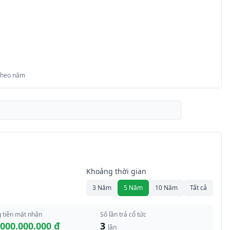
 theo năm
Khoảng thời gian
3 Năm
5 Năm
10 Năm
Tất cả
 tiền mặt nhận
Số lần trả cổ tức
.000.000.000 đ
3
lần