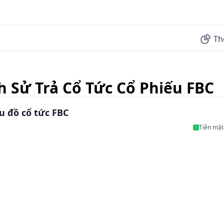
Th
h Sử Trả Cổ Tức Cổ Phiếu FBC
u đồ cổ tức FBC
Tiền mặt