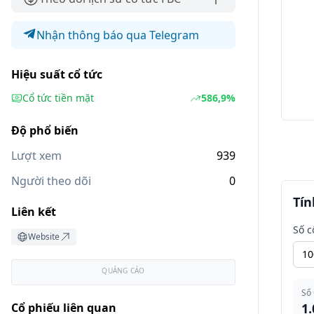
Nhận thông báo qua Telegram
Hiệu suất cổ tức
Cổ tức tiền mặt
586,9%
Độ phổ biến
Lượt xem
939
Người theo dõi
0
Tín
Liên kết
Số c
Website
QUẢNG CÁO
Số
Cổ phiếu liên quan
1.