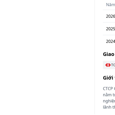
Nă
202
202
202
Giao
TC
Giới
CTCP 
nằm tr
nghiệm
lãnh t