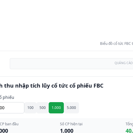
Biểu đồ cổ tức FBC
QUẢNG CÁO
h thu nhập tích lũy cổ tức cổ phiếu FBC
ổ phiếu
100
500
1.000
5.000
 CP ban đầu
Số CP hiện tại
Tổng
000
1.000
40