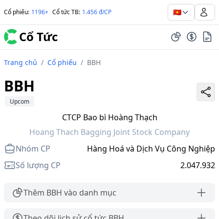
🇻🇳
Cổ phiếu
:
1196+
Cổ tức TB
:
1.456 đ/CP
Cổ Tức
Trang chủ
/
Cổ phiếu
/
BBH
BBH
Upcom
CTCP Bao bì Hoàng Thạch
Hoang Thach Bagging Joint Stock Company
Nhóm CP
Hàng Hoá và Dịch Vụ Công Nghiệp
Số lượng CP
2.047.932
Thêm BBH vào danh mục
Theo dõi lịch sử cổ tức BBH