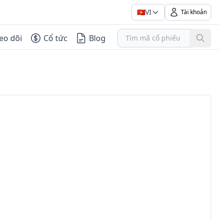
🇻🇳
VI
Tài khoản
eo dõi
Cổ tức
Blog