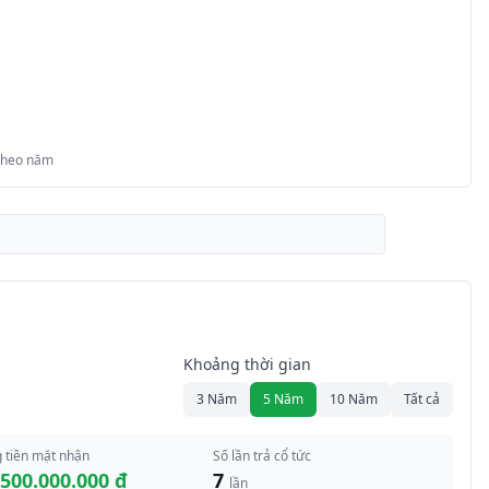
 theo năm
Khoảng thời gian
3 Năm
5 Năm
10 Năm
Tất cả
 tiền mặt nhận
Số lần trả cổ tức
.500.000.000 đ
7
lần