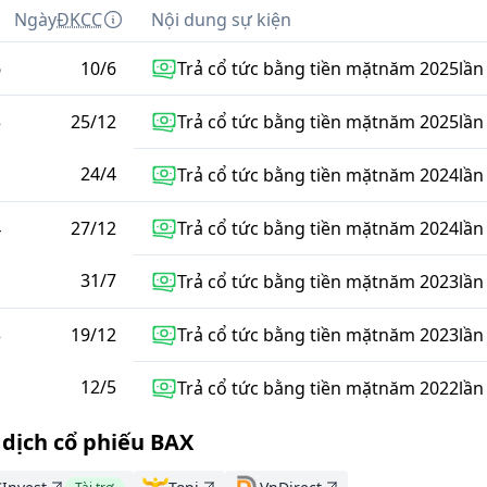
m
Ngày
ĐKCC
Nội dung sự kiện
6
10
/
6
Trả cổ tức bằng tiền mặt
năm
2025
lần
5
25
/
12
Trả cổ tức bằng tiền mặt
năm
2025
lần
24
/
4
Trả cổ tức bằng tiền mặt
năm
2024
lần
4
27
/
12
Trả cổ tức bằng tiền mặt
năm
2024
lần
31
/
7
Trả cổ tức bằng tiền mặt
năm
2023
lần
3
19
/
12
Trả cổ tức bằng tiền mặt
năm
2023
lần
12
/
5
Trả cổ tức bằng tiền mặt
năm
2022
lần
 dịch cổ phiếu BAX