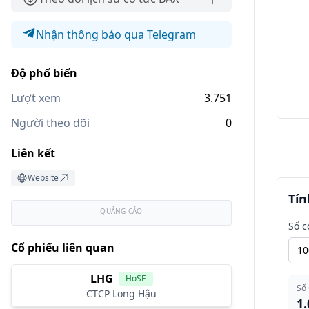
Nhận thông báo qua Telegram
Độ phổ biến
Lượt xem
3.751
Người theo dõi
0
Liên kết
Website
Tín
QUẢNG CÁO
Số c
Cổ phiếu liên quan
LHG
HoSE
Số
CTCP Long Hậu
1.