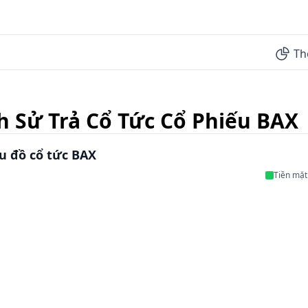
Th
h Sử Trả Cổ Tức Cổ Phiếu BAX
u đồ cổ tức BAX
Tiền mặt