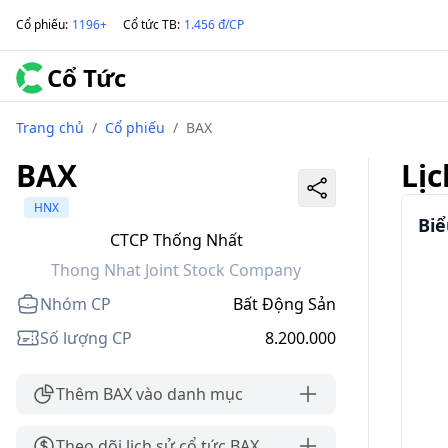
Cổ phiếu
:
1196+
Cổ tức TB
:
1.456 đ/CP
Cổ Tức
Trang chủ
/
Cổ phiếu
/
BAX
BAX
Lịc
HNX
Biể
CTCP Thống Nhất
Thong Nhat Joint Stock Company
Nhóm CP
Bất Động Sản
Số lượng CP
8.200.000
Thêm BAX vào danh mục
Theo dõi lịch sử cổ tức BAX