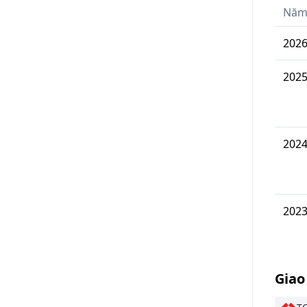
Nă
202
202
202
202
Giao