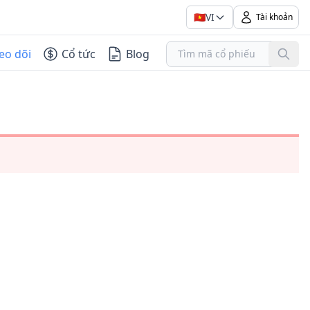
🇻🇳
VI
Tài khoản
eo dõi
Cổ tức
Blog