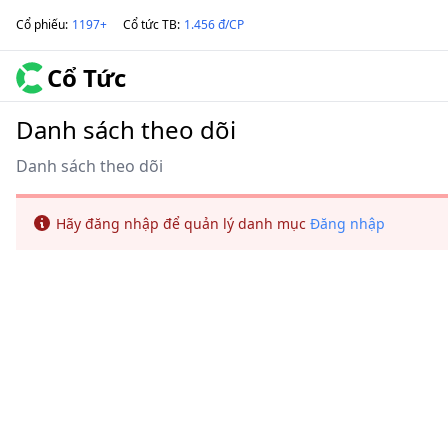
Cổ phiếu
:
1197+
Cổ tức TB
:
1.456 đ/CP
Cổ Tức
Danh sách theo dõi
Danh sách theo dõi
Info
Hãy đăng nhập để quản lý danh mục
Đăng nhập