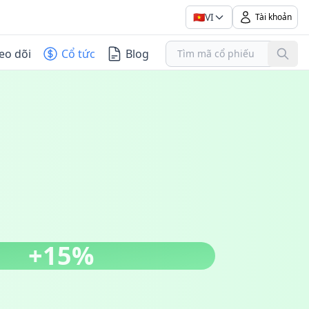
🇻🇳
VI
Tài khoản
eo dõi
Cổ tức
Blog
+15%